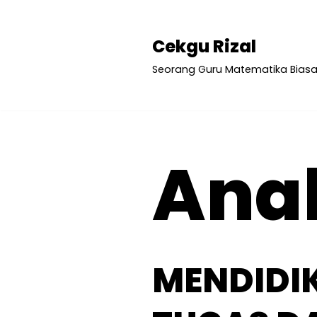
Lompat
Cekgu Rizal
ke
Seorang Guru Matematika Bias
konten
Ana
MENDIDI