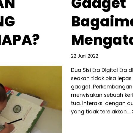
AN
Gadget
NG
Bagaim
IAPA?
Mengat
22 Juni 2022
Dua Sisi Era Digital Era
seakan tidak bisa lep
gadget. Perkembangan t
menyisakan sebuah ker
tua. Interaksi dengan du
yang tidak terelakkan.…