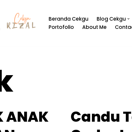
Beranda Cekgu
Blog Cekgu
Portofolio
About Me
Conta
a
k
K ANAK
Candu 